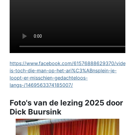
https://www.facebook.com/61576888629370/videos/w
is-toch-die-man-op-het-ari%C3%ABnsplein-je-
loopt-er-misschien-gedachteloos-
langs-/1469563374185007/
Foto's van de lezing 2025 door
Dick Buursink