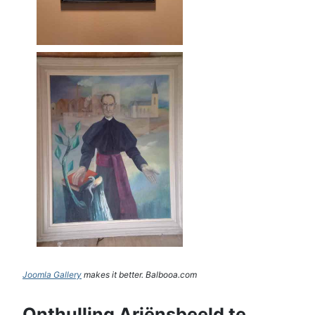
Joomla Gallery
makes it better. Balbooa.com
Onthulling Ariënsbeeld te