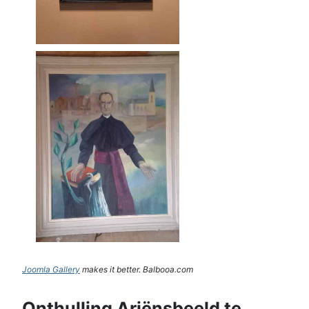
Joomla Gallery
makes it better. Balbooa.com
Onthulling Ariënsbeeld te