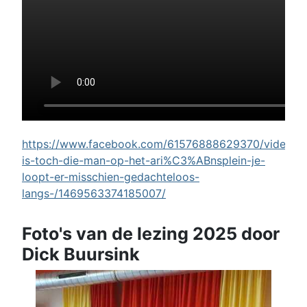
https://www.facebook.com/61576888629370/videos/w
is-toch-die-man-op-het-ari%C3%ABnsplein-je-
loopt-er-misschien-gedachteloos-
langs-/1469563374185007/
Foto's van de lezing 2025 door
Dick Buursink