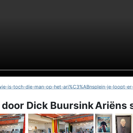
e-is-toch-die-man-op-het-ari%C3%ABnsplein-je-loopt-er
 door Dick Buursink
Ariëns 