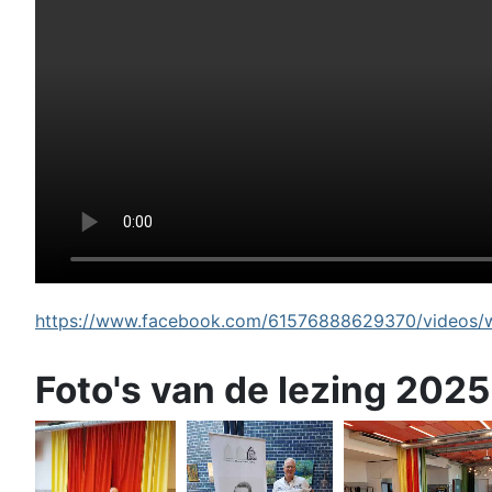
https://www.facebook.com/61576888629370/videos/wi
Foto's van de lezing 2025