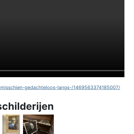
-misschien-gedachteloos-langs-/1469563374185007/
schilderijen