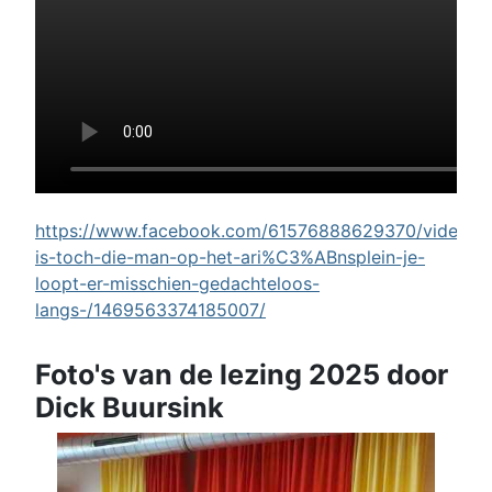
https://www.facebook.com/61576888629370/videos/w
is-toch-die-man-op-het-ari%C3%ABnsplein-je-
loopt-er-misschien-gedachteloos-
langs-/1469563374185007/
Foto's van de lezing 2025 door
Dick Buursink