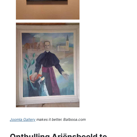
Joomla Gallery
makes it better. Balbooa.com
Onthulling Ariënsbeeld te