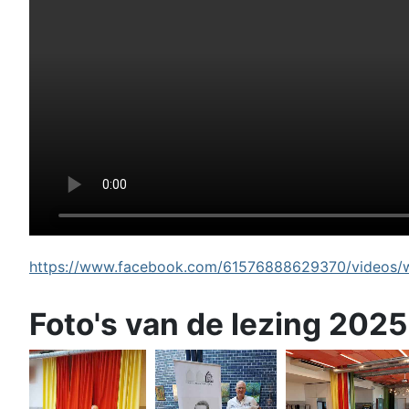
https://www.facebook.com/61576888629370/videos/wi
Foto's van de lezing 2025