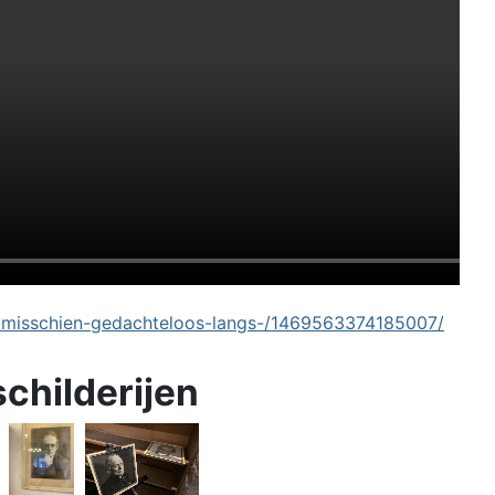
-misschien-gedachteloos-langs-/1469563374185007/
schilderijen