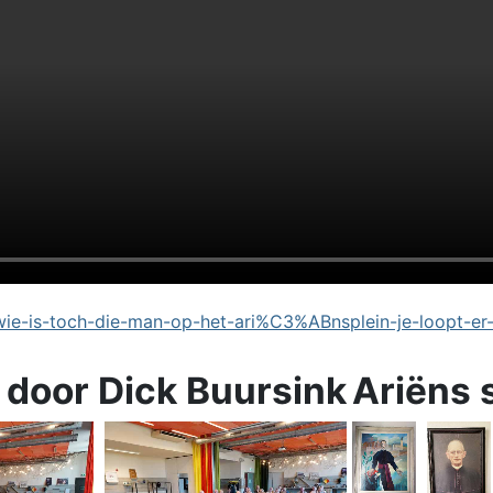
e-is-toch-die-man-op-het-ari%C3%ABnsplein-je-loopt-er
 door Dick Buursink
Ariëns 