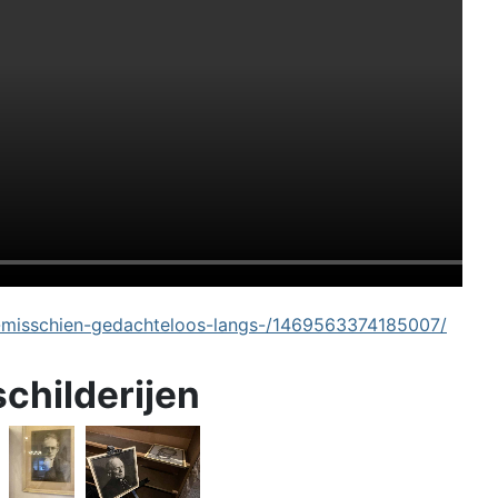
-misschien-gedachteloos-langs-/1469563374185007/
schilderijen