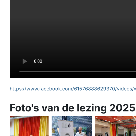
https://www.facebook.com/61576888629370/videos/wi
Foto's van de lezing 2025