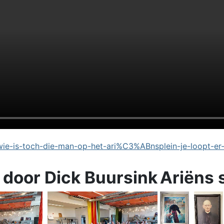
e-is-toch-die-man-op-het-ari%C3%ABnsplein-je-loopt-er
 door Dick Buursink
Ariëns 