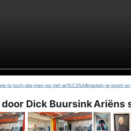
e-is-toch-die-man-op-het-ari%C3%ABnsplein-je-loopt-er
 door Dick Buursink
Ariëns 