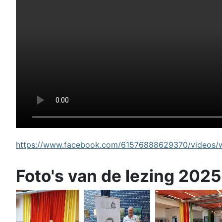
https://www.facebook.com/61576888629370/videos/wi
Foto's van de lezing 2025