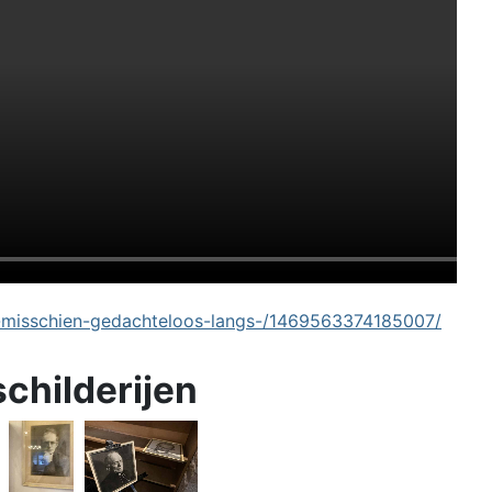
-misschien-gedachteloos-langs-/1469563374185007/
schilderijen