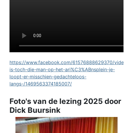
https://www.facebook.com/61576888629370/videos/w
is-toch-die-man-op-het-ari%C3%ABnsplein-je-
loopt-er-misschien-gedachteloos-
langs-/1469563374185007/
Foto's van de lezing 2025 door
Dick Buursink