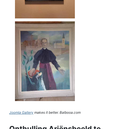
Joomla Gallery
makes it better. Balbooa.com
Onthulling Ariënsbeeld te