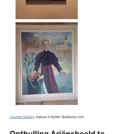
Joomla Gallery
makes it better. Balbooa.com
Onthulling Ariënsbeeld te