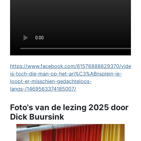
https://www.facebook.com/61576888629370/videos/w
is-toch-die-man-op-het-ari%C3%ABnsplein-je-
loopt-er-misschien-gedachteloos-
langs-/1469563374185007/
Foto's van de lezing 2025 door
Dick Buursink