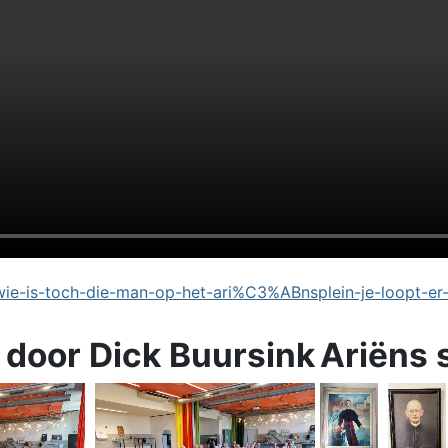
e-is-toch-die-man-op-het-ari%C3%ABnsplein-je-loopt-er
 door Dick Buursink
Ariëns 