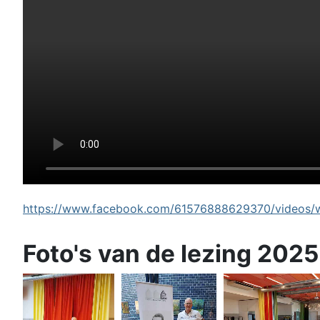
https://www.facebook.com/61576888629370/videos/wi
Foto's van de lezing 2025