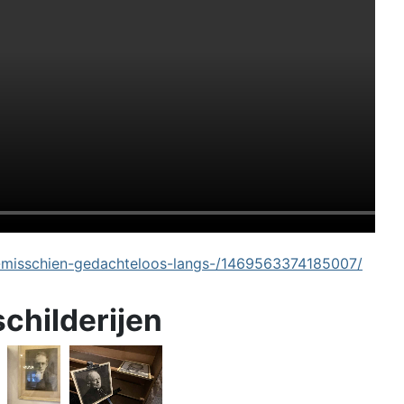
-misschien-gedachteloos-langs-/1469563374185007/
schilderijen