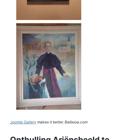
Joomla Gallery
makes it better. Balbooa.com
Onthulling Ariënsbeeld te