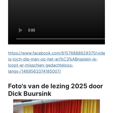
https://www.facebook.com/61576888629370/videos/w
is-toch-die-man-op-het-ari%C3%ABnsplein-je-
loopt-er-misschien-gedachteloos-
langs-/1469563374185007/
Foto's van de lezing 2025 door
Dick Buursink