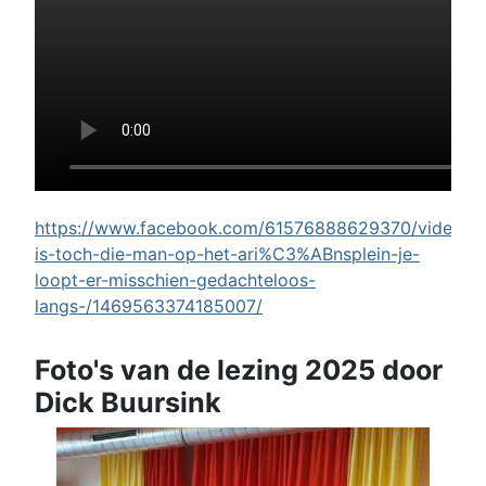
https://www.facebook.com/61576888629370/videos/w
is-toch-die-man-op-het-ari%C3%ABnsplein-je-
loopt-er-misschien-gedachteloos-
langs-/1469563374185007/
Foto's van de lezing 2025 door
Dick Buursink