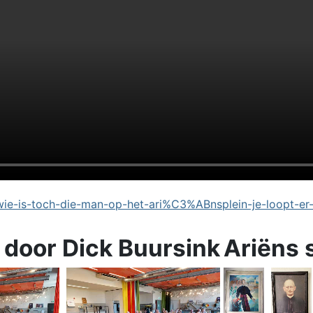
e-is-toch-die-man-op-het-ari%C3%ABnsplein-je-loopt-er
 door Dick Buursink
Ariëns 