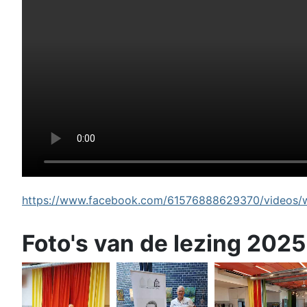
https://www.facebook.com/61576888629370/videos/wi
Foto's van de lezing 2025