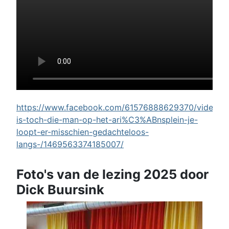
https://www.facebook.com/61576888629370/videos/w
is-toch-die-man-op-het-ari%C3%ABnsplein-je-
loopt-er-misschien-gedachteloos-
langs-/1469563374185007/
Foto's van de lezing 2025 door
Dick Buursink