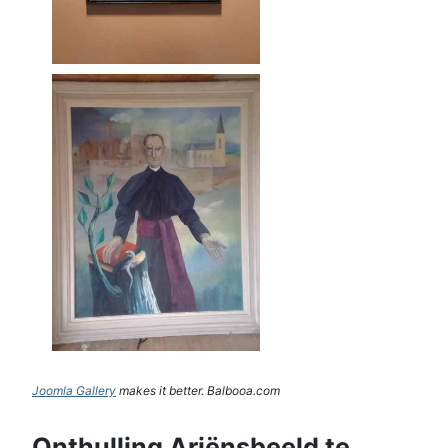
Joomla Gallery
makes it better. Balbooa.com
Onthulling Ariënsbeeld te