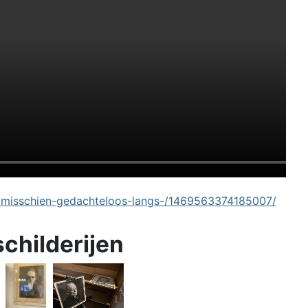
-misschien-gedachteloos-langs-/1469563374185007/
schilderijen