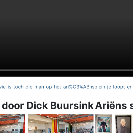
e-is-toch-die-man-op-het-ari%C3%ABnsplein-je-loopt-er
 door Dick Buursink
Ariëns 