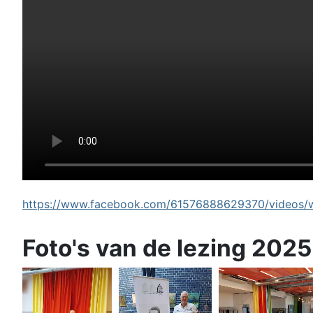
https://www.facebook.com/61576888629370/videos/wi
Foto's van de lezing 2025