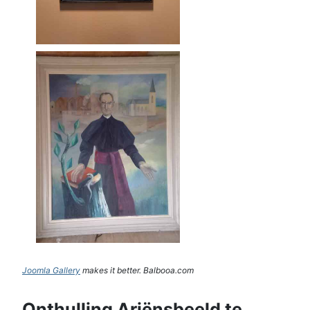
Joomla Gallery
makes it better. Balbooa.com
Onthulling Ariënsbeeld te