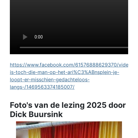
https://www.facebook.com/61576888629370/videos/w
is-toch-die-man-op-het-ari%C3%ABnsplein-je-
loopt-er-misschien-gedachteloos-
langs-/1469563374185007/
Foto's van de lezing 2025 door
Dick Buursink