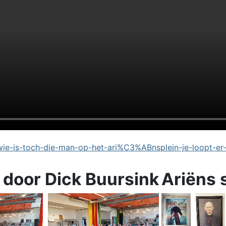
e-is-toch-die-man-op-het-ari%C3%ABnsplein-je-loopt-er
 door Dick Buursink
Ariëns 