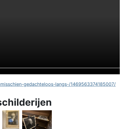
-misschien-gedachteloos-langs-/1469563374185007/
schilderijen