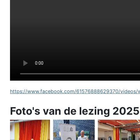
https://www.facebook.com/61576888629370/videos/wi
Foto's van de lezing 2025