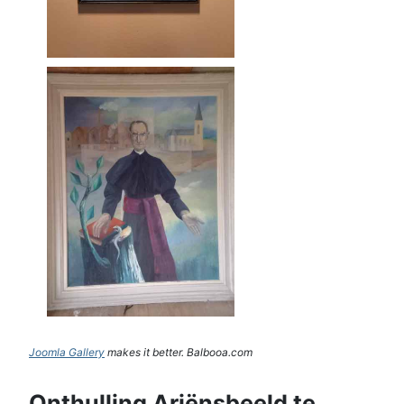
Joomla Gallery
makes it better. Balbooa.com
Onthulling Ariënsbeeld te