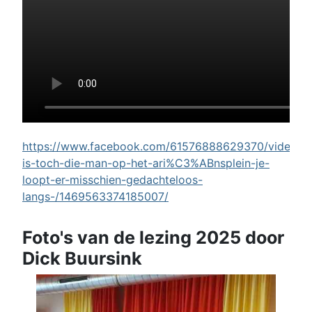
https://www.facebook.com/61576888629370/videos/w
is-toch-die-man-op-het-ari%C3%ABnsplein-je-
loopt-er-misschien-gedachteloos-
langs-/1469563374185007/
Foto's van de lezing 2025 door
Dick Buursink