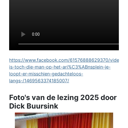
https://www.facebook.com/61576888629370/videos/w
is-toch-die-man-op-het-ari%C3%ABnsplein-je-
loopt-er-misschien-gedachteloos-
langs-/1469563374185007/
Foto's van de lezing 2025 door
Dick Buursink