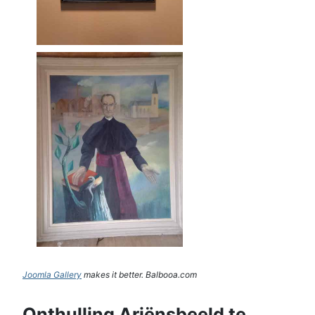
Joomla Gallery
makes it better. Balbooa.com
Onthulling Ariënsbeeld te