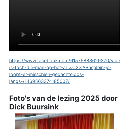
https://www.facebook.com/61576888629370/videos/w
is-toch-die-man-op-het-ari%C3%ABnsplein-je-
loopt-er-misschien-gedachteloos-
langs-/1469563374185007/
Foto's van de lezing 2025 door
Dick Buursink