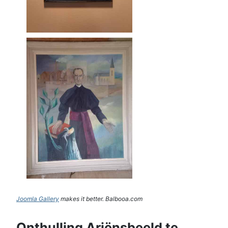
Joomla Gallery
makes it better. Balbooa.com
Onthulling Ariënsbeeld te