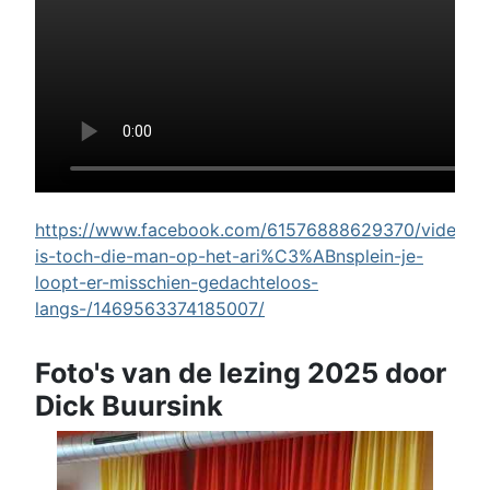
https://www.facebook.com/61576888629370/videos/w
is-toch-die-man-op-het-ari%C3%ABnsplein-je-
loopt-er-misschien-gedachteloos-
langs-/1469563374185007/
Foto's van de lezing 2025 door
Dick Buursink