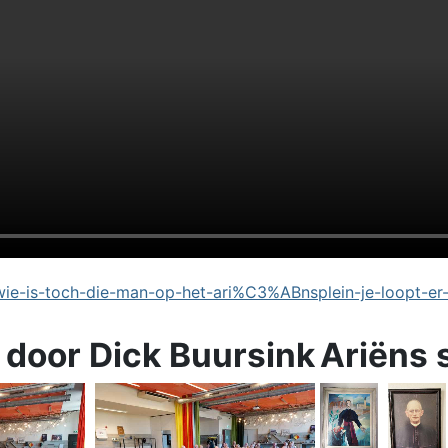
e-is-toch-die-man-op-het-ari%C3%ABnsplein-je-loopt-er
 door Dick Buursink
Ariëns 