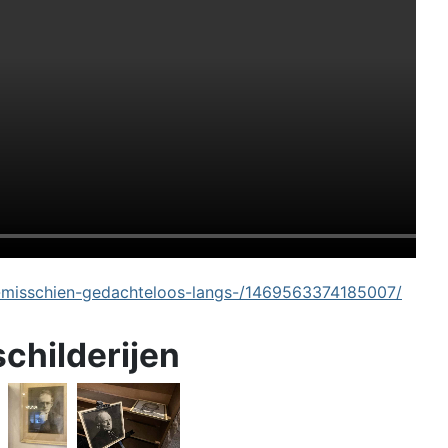
-misschien-gedachteloos-langs-/1469563374185007/
schilderijen