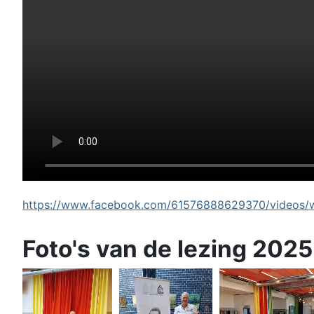
https://www.facebook.com/61576888629370/videos/wi
Foto's van de lezing 2025