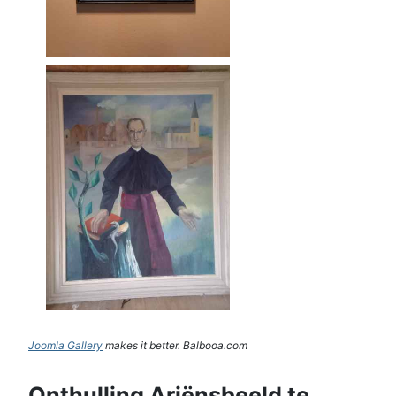
Joomla Gallery
makes it better. Balbooa.com
Onthulling Ariënsbeeld te