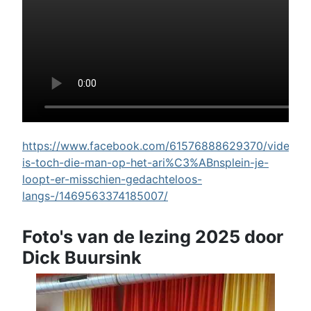
https://www.facebook.com/61576888629370/videos/w
is-toch-die-man-op-het-ari%C3%ABnsplein-je-
loopt-er-misschien-gedachteloos-
langs-/1469563374185007/
Foto's van de lezing 2025 door
Dick Buursink