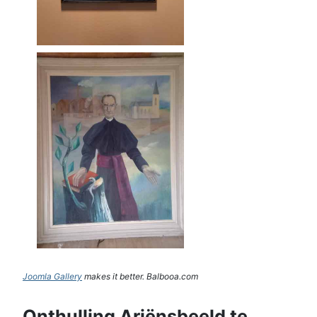
Joomla Gallery
makes it better. Balbooa.com
Onthulling Ariënsbeeld te