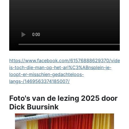
https://www.facebook.com/61576888629370/videos/w
is-toch-die-man-op-het-ari%C3%ABnsplein-je-
loopt-er-misschien-gedachteloos-
langs-/1469563374185007/
Foto's van de lezing 2025 door
Dick Buursink